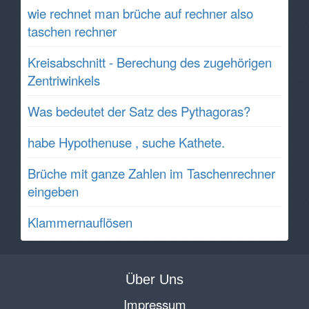
wie rechnet man brüche auf rechner also
taschen rechner
Kreisabschnitt - Berechung des zugehörigen
Zentriwinkels
Was bedeutet der Satz des Pythagoras?
habe Hypothenuse , suche Kathete.
Brüche mit ganze Zahlen im Taschenrechner
eingeben
Klammernauflösen
Über Uns
Impressum