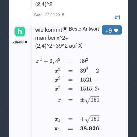
(2,4)^2
23.09.2015
Gast
#1
Beste Antwort
wie kommt
+9
man bei x^2+
+26403
(2,4)^2=39^2 auf X