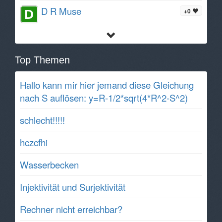
D R Muse
+0
Top Themen
Hallo kann mir hier jemand diese Gleichung
nach S auflösen: y=R-1/2*sqrt(4*R^2-S^2)
schlecht!!!!!
hczcfhi
Wasserbecken
Injektivität und Surjektivität
Rechner nicht erreichbar?