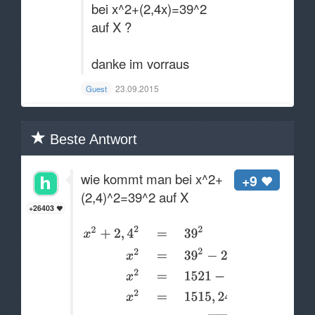
bei x^2+(2,4x)=39^2
auf X ?
danke im vorraus
23.09.2015
Guest
Beste Antwort
wie kommt man bei x^2+
+9
(2,4)^2=39^2 auf X
+26403