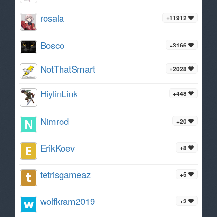
rosala
+11912
Bosco
+3166
NotThatSmart
+2028
HiylinLink
+448
Nimrod
+20
ErikKoev
+8
tetrisgameaz
+5
wolfkram2019
+2