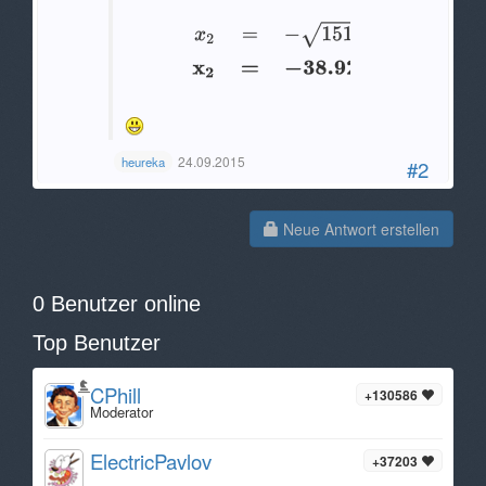
24.09.2015
heureka
#2
Neue Antwort erstellen
0 Benutzer online
Top Benutzer
CPhill
+130586
Moderator
ElectricPavlov
+37203