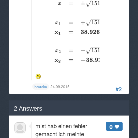
24.09.2015
heureka
#2
2
Answers
mist hab einen fehler
0
gemacht ich meinte