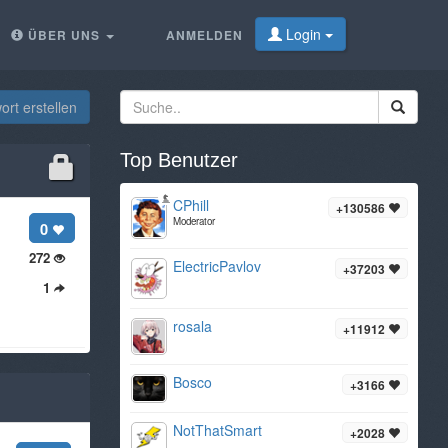
Login
ÜBER UNS
ANMELDEN
rt erstellen
Top Benutzer
CPhill
+130586
Moderator
0
272
ElectricPavlov
+37203
1
rosala
+11912
Bosco
+3166
NotThatSmart
+2028