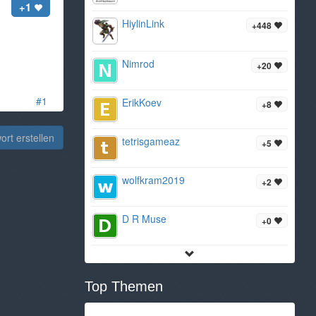
+1
HiylinLink
+448
Nimrod
+20
#1
ErikKoev
+8
rt erstellen
tetrisgameaz
+5
wolfkram2019
+2
D R Muse
+0
Top Themen