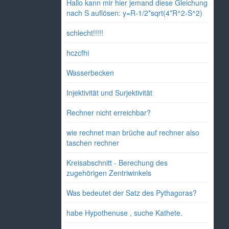
Hallo kann mir hier jemand diese Gleichung
nach S auflösen: y=R-1/2*sqrt(4*R^2-S^2)
schlecht!!!!!
hczcfhi
Wasserbecken
Injektivität und Surjektivität
Rechner nicht erreichbar?
wie rechnet man brüche auf rechner also
taschen rechner
Kreisabschnitt - Berechung des
zugehörigen Zentriwinkels
Was bedeutet der Satz des Pythagoras?
habe Hypothenuse , suche Kathete.