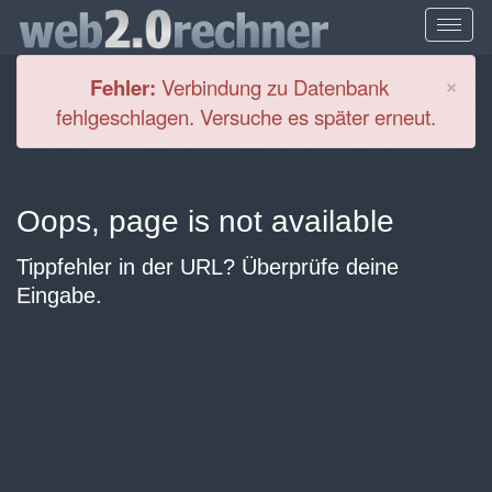
Cl
×
Fehler:
Verbindung zu Datenbank
fehlgeschlagen. Versuche es später erneut.
Oops, page is not available
Tippfehler in der URL? Überprüfe deine
Eingabe.