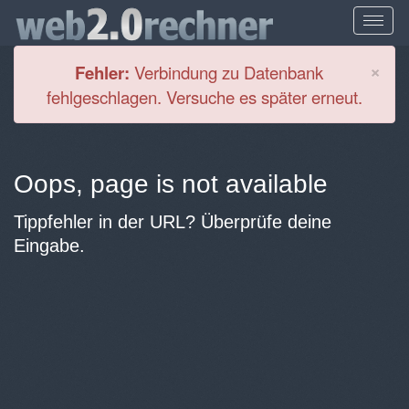
Cl
×
Fehler:
Verbindung zu Datenbank
fehlgeschlagen. Versuche es später erneut.
Oops, page is not available
Tippfehler in der URL? Überprüfe deine
Eingabe.