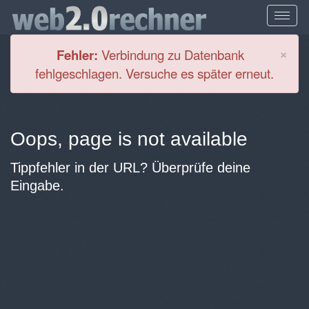
Cl
×
Fehler:
Verbindung zu Datenbank
fehlgeschlagen. Versuche es später erneut.
Oops, page is not available
Tippfehler in der URL? Überprüfe deine
Eingabe.