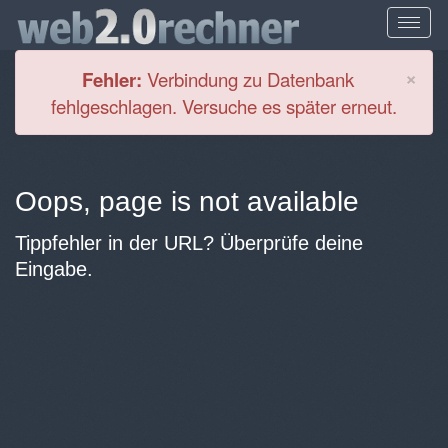
Cl
×
Fehler:
Verbindung zu Datenbank
fehlgeschlagen. Versuche es später erneut.
Oops, page is not available
Tippfehler in der URL? Überprüfe deine
Eingabe.