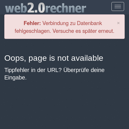
Cl
×
Fehler:
Verbindung zu Datenbank
fehlgeschlagen. Versuche es später erneut.
Oops, page is not available
Tippfehler in der URL? Überprüfe deine
Eingabe.