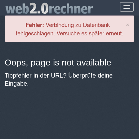
Cl
×
Fehler:
Verbindung zu Datenbank
fehlgeschlagen. Versuche es später erneut.
Oops, page is not available
Tippfehler in der URL? Überprüfe deine
Eingabe.