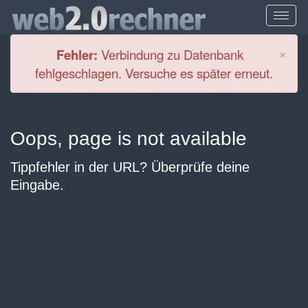
Cl
×
Fehler:
Verbindung zu Datenbank
fehlgeschlagen. Versuche es später erneut.
Oops, page is not available
Tippfehler in der URL? Überprüfe deine
Eingabe.