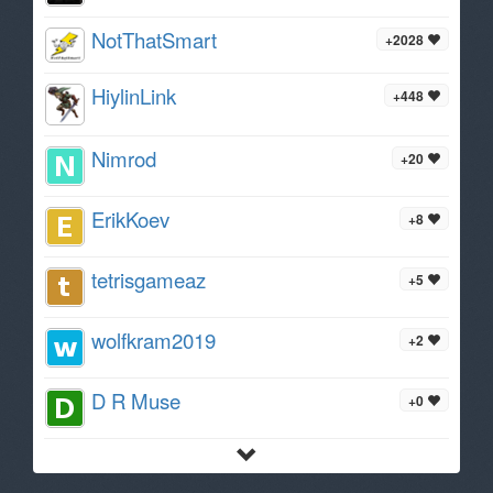
NotThatSmart
+2028
HiylinLink
+448
Nimrod
+20
ErikKoev
+8
tetrisgameaz
+5
wolfkram2019
+2
D R Muse
+0