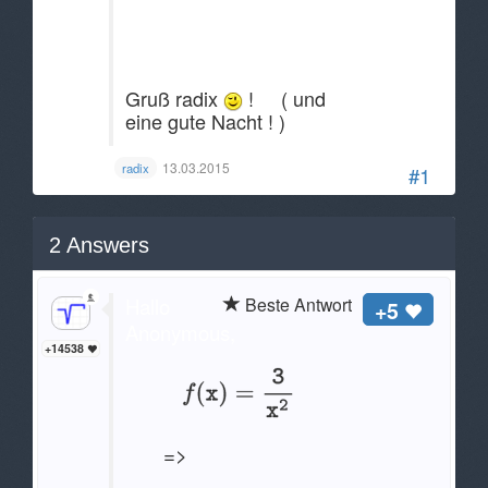
Gruß radix
! ( und
eine gute Nacht ! )
13.03.2015
radix
#1
2
Answers
Hallo
Beste Antwort
+5
Anonymous,
+14538
=>