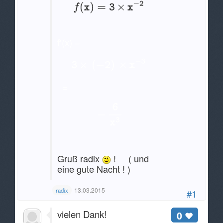
f'(x) =
=
Gruß radix
! ( und
eine gute Nacht ! )
13.03.2015
radix
#1
vielen Dank!
0