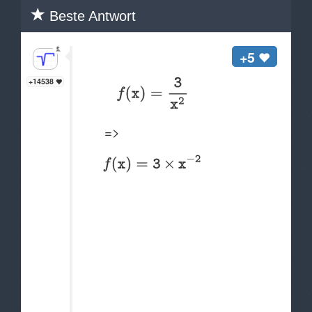
Beste Antwort
Hallo Anonymous,
+5
+14538
=>
f'(x) =
=