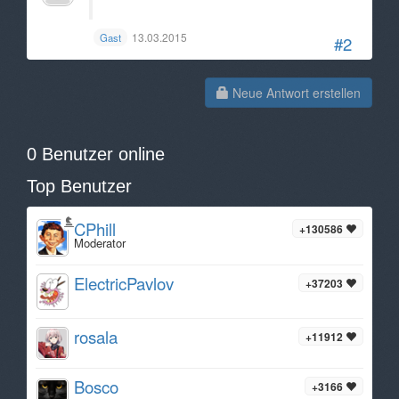
13.03.2015
Gast
#2
Neue Antwort erstellen
0 Benutzer online
Top Benutzer
CPhill
+130586
Moderator
ElectricPavlov
+37203
rosala
+11912
Bosco
+3166