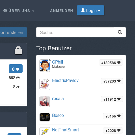
Login
ÜBER UNS
ANMELDEN
rt erstellen
Top Benutzer
CPhill
+130586
Moderator
0
862
ElectricPavlov
+37203
2
rosala
+11912
Bosco
+3166
NotThatSmart
+2028