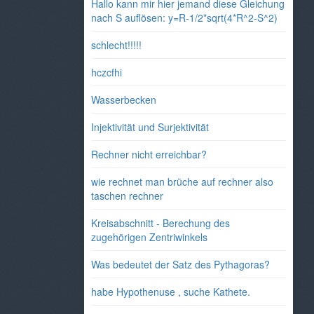
Hallo kann mir hier jemand diese Gleichung
nach S auflösen: y=R-1/2*sqrt(4*R^2-S^2)
schlecht!!!!!
hczcfhi
Wasserbecken
Injektivität und Surjektivität
Rechner nicht erreichbar?
wie rechnet man brüche auf rechner also
taschen rechner
Kreisabschnitt - Berechung des
zugehörigen Zentriwinkels
Was bedeutet der Satz des Pythagoras?
habe Hypothenuse , suche Kathete.