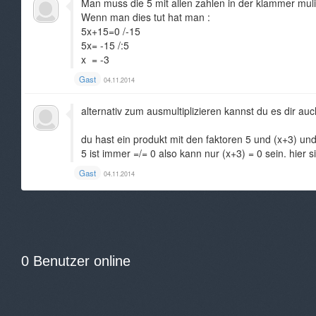
Man muss die 5 mit allen zahlen in der klammer mulit
Wenn man dies tut hat man :
5x+15=0 /-15
5x= -15 /:5
x = -3
Gast
04.11.2014
alternativ zum ausmultiplizieren kannst du es dir au
du hast ein produkt mit den faktoren 5 und (x+3) und
5 ist immer =/= 0 also kann nur (x+3) = 0 sein. hier si
Gast
04.11.2014
0 Benutzer online