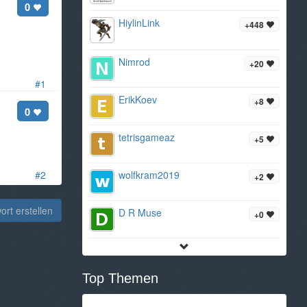
0
HiylinLink
+448
Nimrod
+20
#1
ErikKoev
+8
0
tetrisgameaz
+5
#2
wolfkram2019
+2
rt erstellen
D R Muse
+0
Top Themen