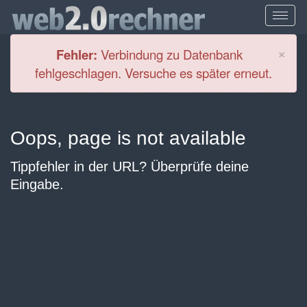
Cl
×
Fehler:
Verbindung zu Datenbank
fehlgeschlagen. Versuche es später erneut.
Oops, page is not available
Tippfehler in der URL? Überprüfe deine
Eingabe.