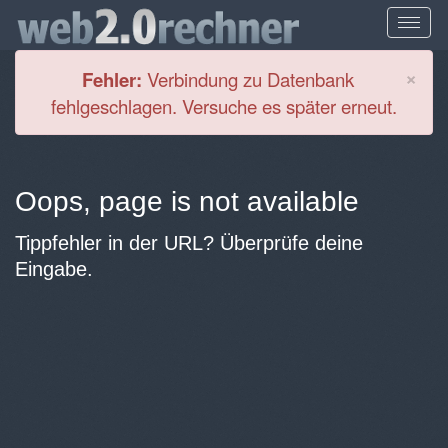
Cl
×
Fehler:
Verbindung zu Datenbank
fehlgeschlagen. Versuche es später erneut.
Oops, page is not available
Tippfehler in der URL? Überprüfe deine
Eingabe.