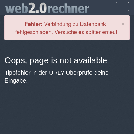
Cl
×
Fehler:
Verbindung zu Datenbank
fehlgeschlagen. Versuche es später erneut.
Oops, page is not available
Tippfehler in der URL? Überprüfe deine
Eingabe.