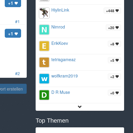
+1
HiylinLink
+448
#1
Nimrod
+20
+1
ErikKoev
+8
tetrisgameaz
+5
#2
wolfkram2019
+2
rt erstellen
D R Muse
+0
Top Themen