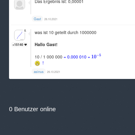
Das Ergebnis ist: 0,00001
Gast
26.10.2021
was ist 10 geteilt durch 1000000
Hallo Gast!
+15140
10 / 1 000 000
= 0.000 010 =
!
asinus
26.10.2021
0 Benutzer online