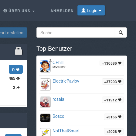
Login
ÜBER UNS
ANMELDEN
rt erstellen
Top Benutzer
CPhill
+130586
Moderator
0
465
ElectricPavlov
+37203
2
rosala
+11912
Bosco
+3166
NotThatSmart
+2028