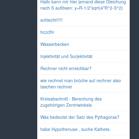
Hallo kann mir hier jemand diese Gleichung
nach S auflösen: y=R-1/2*sqrt(4*R^2-S^2)
schlecht!!!!!
hczcfhi
Wasserbecken
Injektivität und Surjektivität
Rechner nicht erreichbar?
wie rechnet man brüche auf rechner also
taschen rechner
Kreisabschnitt - Berechung des
zugehörigen Zentriwinkels
Was bedeutet der Satz des Pythagoras?
habe Hypothenuse , suche Kathete.