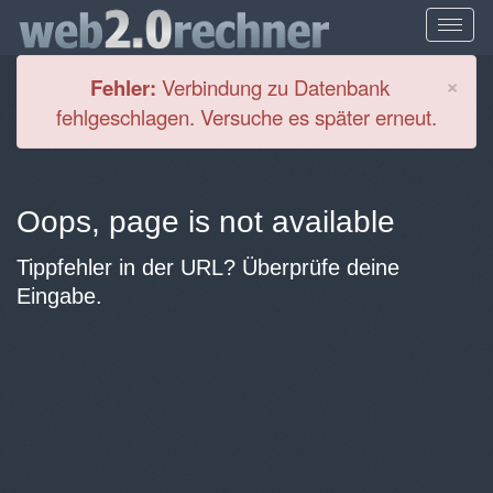
Cl
×
Fehler:
Verbindung zu Datenbank
fehlgeschlagen. Versuche es später erneut.
Oops, page is not available
Tippfehler in der URL? Überprüfe deine
Eingabe.