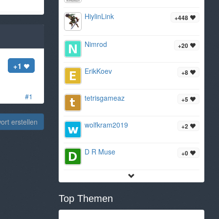
HiylinLink
+448
Nimrod
+20
+1
ErikKoev
+8
#1
tetrisgameaz
+5
rt erstellen
wolfkram2019
+2
D R Muse
+0
Top Themen