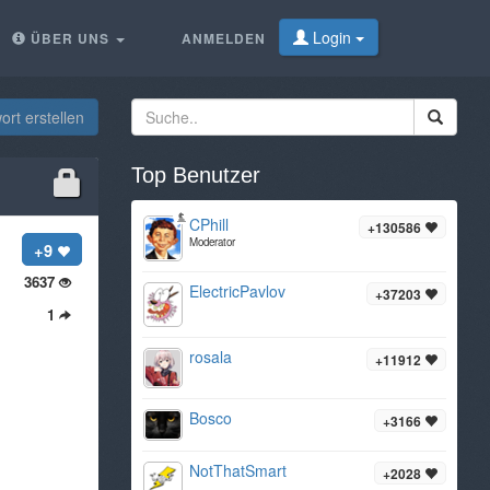
Login
ÜBER UNS
ANMELDEN
rt erstellen
Top Benutzer
CPhill
+130586
Moderator
+9
3637
ElectricPavlov
+37203
1
rosala
+11912
Bosco
+3166
NotThatSmart
+2028