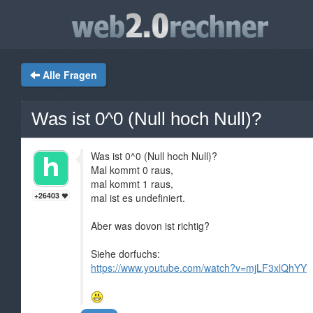
Alle Fragen
Was ist 0^0 (Null hoch Null)?
Was ist 0^0 (Null hoch Null)?
Mal kommt 0 raus,
mal kommt 1 raus,
+26403
mal ist es undefiniert.
Aber was dovon ist richtig?
Siehe dorfuchs:
https://www.youtube.com/watch?v=mjLF3xlQhYY