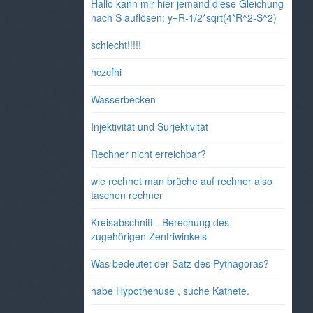
Hallo kann mir hier jemand diese Gleichung
nach S auflösen: y=R-1/2*sqrt(4*R^2-S^2)
schlecht!!!!!
hczcfhi
Wasserbecken
Injektivität und Surjektivität
Rechner nicht erreichbar?
wie rechnet man brüche auf rechner also
taschen rechner
Kreisabschnitt - Berechung des
zugehörigen Zentriwinkels
Was bedeutet der Satz des Pythagoras?
habe Hypothenuse , suche Kathete.