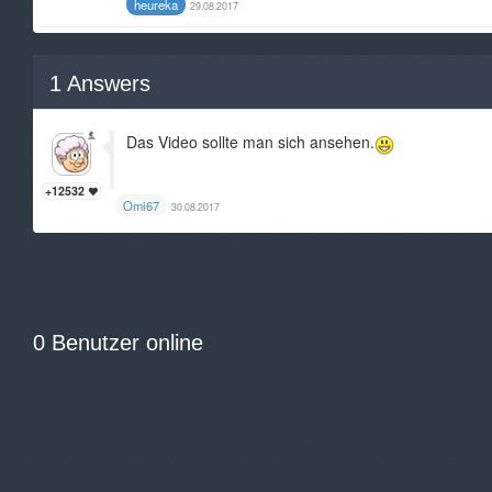
heureka
29.08.2017
1
Answers
Das Video sollte man sich ansehen.
+12532
Omi67
30.08.2017
0 Benutzer online