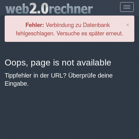
Cl
×
Fehler:
Verbindung zu Datenbank
fehlgeschlagen. Versuche es später erneut.
Oops, page is not available
Tippfehler in der URL? Überprüfe deine
Eingabe.