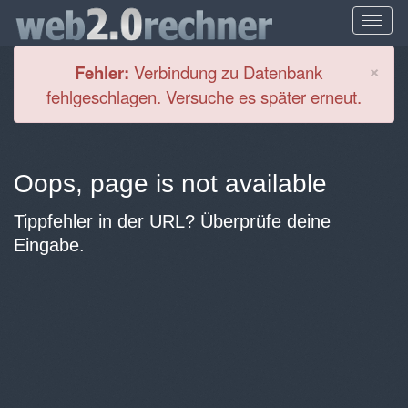
Cl
×
Fehler:
Verbindung zu Datenbank
fehlgeschlagen. Versuche es später erneut.
Oops, page is not available
Tippfehler in der URL? Überprüfe deine
Eingabe.