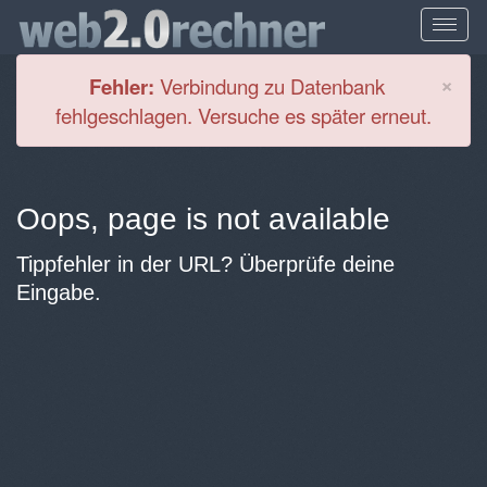
Cl
×
Fehler:
Verbindung zu Datenbank
fehlgeschlagen. Versuche es später erneut.
Oops, page is not available
Tippfehler in der URL? Überprüfe deine
Eingabe.