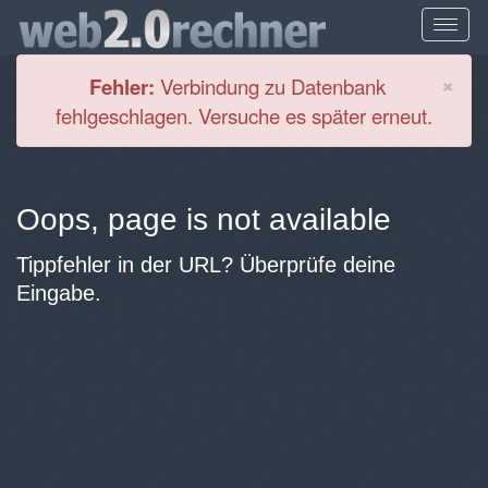
Cl
×
Fehler:
Verbindung zu Datenbank
fehlgeschlagen. Versuche es später erneut.
Oops, page is not available
Tippfehler in der URL? Überprüfe deine
Eingabe.