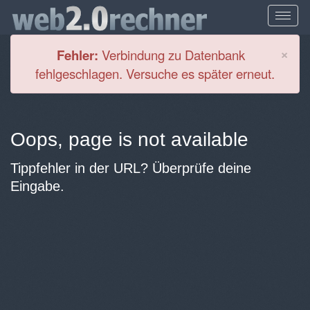
Cl
×
Fehler:
Verbindung zu Datenbank
fehlgeschlagen. Versuche es später erneut.
Oops, page is not available
Tippfehler in der URL? Überprüfe deine
Eingabe.