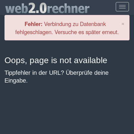
Cl
×
Fehler:
Verbindung zu Datenbank
fehlgeschlagen. Versuche es später erneut.
Oops, page is not available
Tippfehler in der URL? Überprüfe deine
Eingabe.