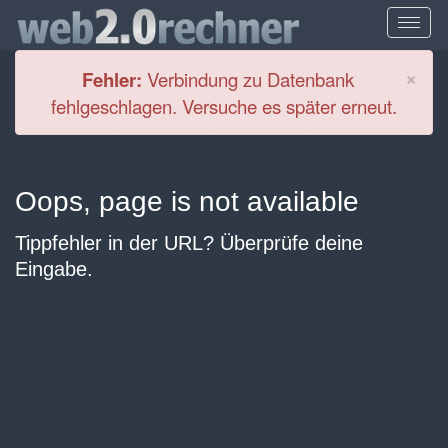
Cl
×
Fehler:
Verbindung zu Datenbank
fehlgeschlagen. Versuche es später erneut.
Oops, page is not available
Tippfehler in der URL? Überprüfe deine
Eingabe.