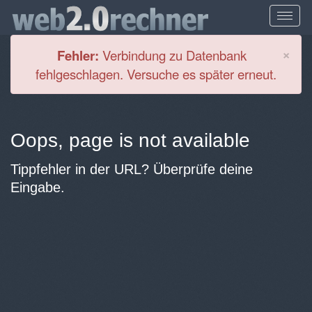
Cl
×
Fehler:
Verbindung zu Datenbank
fehlgeschlagen. Versuche es später erneut.
Oops, page is not available
Tippfehler in der URL? Überprüfe deine
Eingabe.