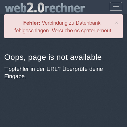
Cl
×
Fehler:
Verbindung zu Datenbank
fehlgeschlagen. Versuche es später erneut.
Oops, page is not available
Tippfehler in der URL? Überprüfe deine
Eingabe.