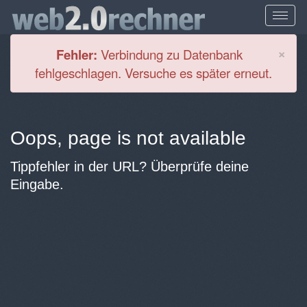
Cl
×
Fehler:
Verbindung zu Datenbank
fehlgeschlagen. Versuche es später erneut.
Oops, page is not available
Tippfehler in der URL? Überprüfe deine
Eingabe.