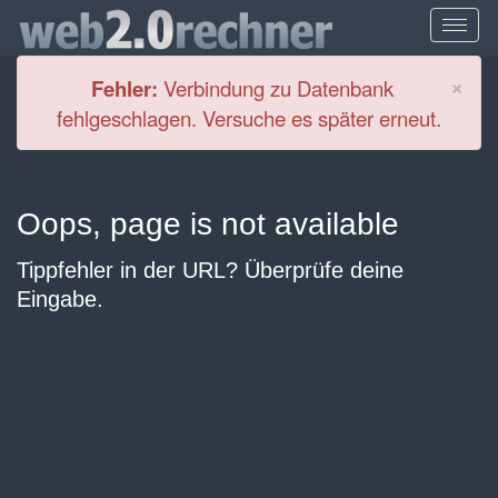
Cl
×
Fehler:
Verbindung zu Datenbank
fehlgeschlagen. Versuche es später erneut.
Oops, page is not available
Tippfehler in der URL? Überprüfe deine
Eingabe.