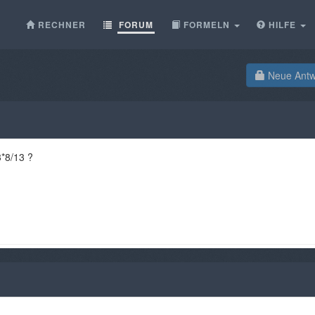
RECHNER
FORUM
FORMELN
HILFE
Neue Antwo
3*8/13 ?