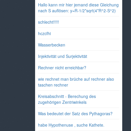
Hallo kann mir hier jemand diese Gleichung
nach S auflösen: y=R-1/2*sqrt(4*R^2-S^2)
schlecht!!!!!
hczcfhi
Wasserbecken
Injektivität und Surjektivität
Rechner nicht erreichbar?
wie rechnet man brüche auf rechner also
taschen rechner
Kreisabschnitt - Berechung des
zugehörigen Zentriwinkels
Was bedeutet der Satz des Pythagoras?
habe Hypothenuse , suche Kathete.