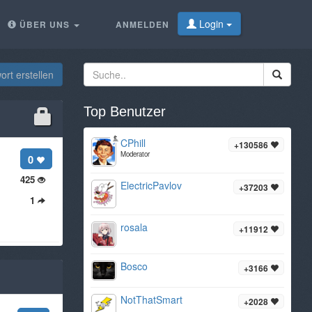
Login
ÜBER UNS
ANMELDEN
rt erstellen
Top Benutzer
CPhill
+130586
Moderator
0
425
ElectricPavlov
+37203
1
rosala
+11912
Bosco
+3166
NotThatSmart
+2028