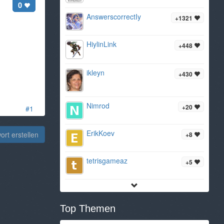
0
AnswerscorrectIy
+1321
HiylinLink
+448
ikleyn
+430
Nimrod
+20
#1
ErikKoev
rt erstellen
+8
tetrisgameaz
+5
Top Themen