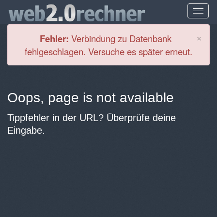
Cl
×
Fehler:
Verbindung zu Datenbank
fehlgeschlagen. Versuche es später erneut.
Oops, page is not available
Tippfehler in der URL? Überprüfe deine
Eingabe.