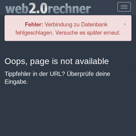
Cl
×
Fehler:
Verbindung zu Datenbank
fehlgeschlagen. Versuche es später erneut.
Oops, page is not available
Tippfehler in der URL? Überprüfe deine
Eingabe.