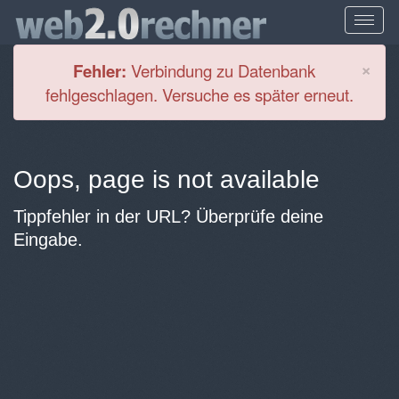
Cl
×
Fehler:
Verbindung zu Datenbank
fehlgeschlagen. Versuche es später erneut.
Oops, page is not available
Tippfehler in der URL? Überprüfe deine
Eingabe.