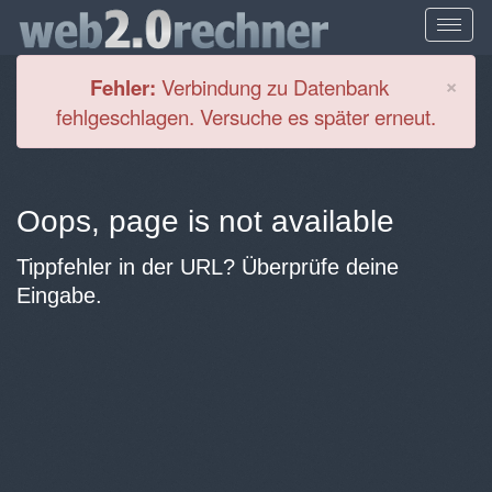
Cl
×
Fehler:
Verbindung zu Datenbank
fehlgeschlagen. Versuche es später erneut.
Oops, page is not available
Tippfehler in der URL? Überprüfe deine
Eingabe.