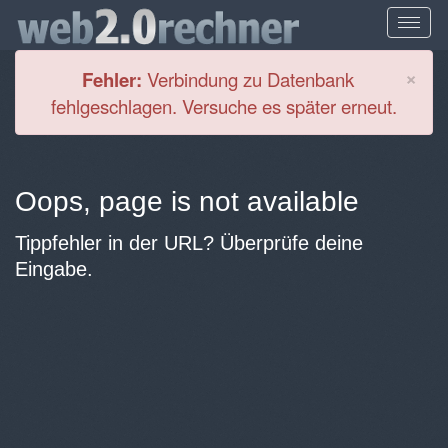
Cl
×
Fehler:
Verbindung zu Datenbank
fehlgeschlagen. Versuche es später erneut.
Oops, page is not available
Tippfehler in der URL? Überprüfe deine
Eingabe.