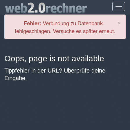
Cl
×
Fehler:
Verbindung zu Datenbank
fehlgeschlagen. Versuche es später erneut.
Oops, page is not available
Tippfehler in der URL? Überprüfe deine
Eingabe.