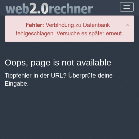
Cl
×
Fehler:
Verbindung zu Datenbank
fehlgeschlagen. Versuche es später erneut.
Oops, page is not available
Tippfehler in der URL? Überprüfe deine
Eingabe.