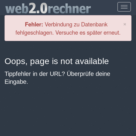
Cl
×
Fehler:
Verbindung zu Datenbank
fehlgeschlagen. Versuche es später erneut.
Oops, page is not available
Tippfehler in der URL? Überprüfe deine
Eingabe.