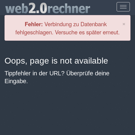
Cl
×
Fehler:
Verbindung zu Datenbank
fehlgeschlagen. Versuche es später erneut.
Oops, page is not available
Tippfehler in der URL? Überprüfe deine
Eingabe.