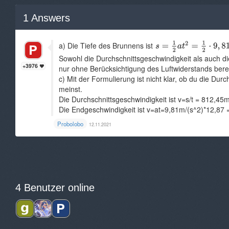
1
Answers
a) Die Tiefe des Brunnens ist
Sowohl die Durchschnittsgeschwindigkeit als auch d
+3976
nur ohne Berücksichtigung des Luftwiderstands berec
c) Mit der Formulierung ist nicht klar, ob du die Du
meinst.
Die Durchschnittsgeschwindigkeit ist v=s/t = 812,45
Die Endgeschwindigkeit ist v=at=9,81m/(s^2)*12,87 
Probolobo
12.11.2021
4 Benutzer online