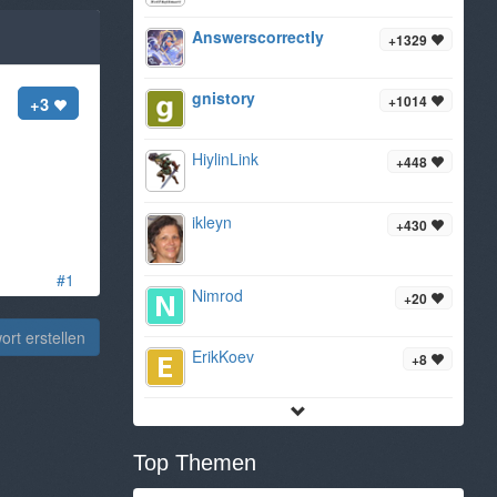
AnswerscorrectIy
+1329
gnistory
+1014
+3
HiylinLink
+448
ikleyn
+430
#1
Nimrod
+20
rt erstellen
ErikKoev
+8
Top Themen