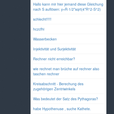
Hallo kann mir hier jemand diese Gleichung
nach S auflösen: y=R-1/2*sqrt(4*R^2-S^2)
schlecht!!!!!
hczcfhi
Wasserbecken
Injektivität und Surjektivität
Rechner nicht erreichbar?
wie rechnet man brüche auf rechner also
taschen rechner
Kreisabschnitt - Berechung des
zugehörigen Zentriwinkels
Was bedeutet der Satz des Pythagoras?
habe Hypothenuse , suche Kathete.