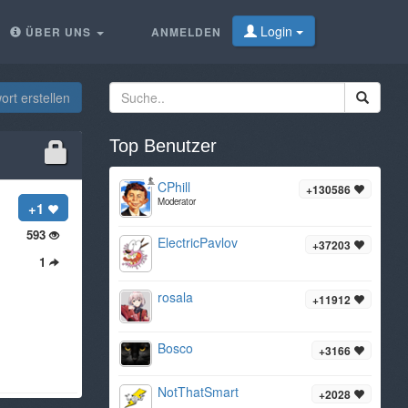
Login
ÜBER UNS
ANMELDEN
rt erstellen
Top Benutzer
CPhill
+130586
Moderator
+1
593
ElectricPavlov
+37203
1
rosala
+11912
Bosco
+3166
NotThatSmart
+2028