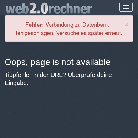
Cl
×
Fehler:
Verbindung zu Datenbank
fehlgeschlagen. Versuche es später erneut.
Oops, page is not available
Tippfehler in der URL? Überprüfe deine
Eingabe.