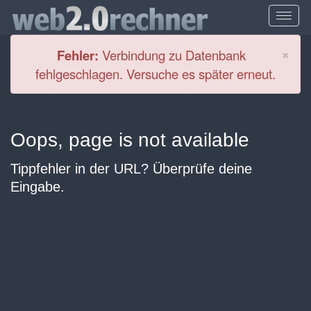
Cl
×
Fehler:
Verbindung zu Datenbank
fehlgeschlagen. Versuche es später erneut.
Oops, page is not available
Tippfehler in der URL? Überprüfe deine
Eingabe.