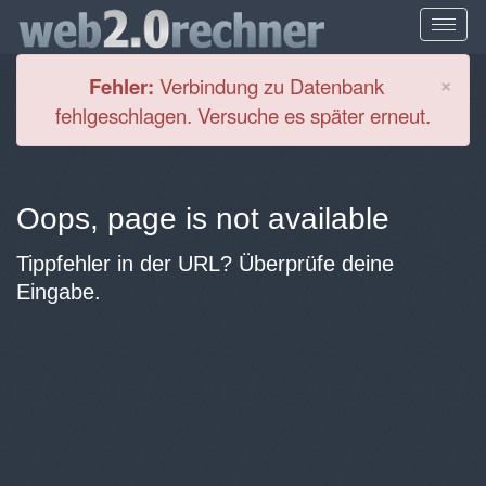
Cl
×
Fehler:
Verbindung zu Datenbank
fehlgeschlagen. Versuche es später erneut.
Oops, page is not available
Tippfehler in der URL? Überprüfe deine
Eingabe.