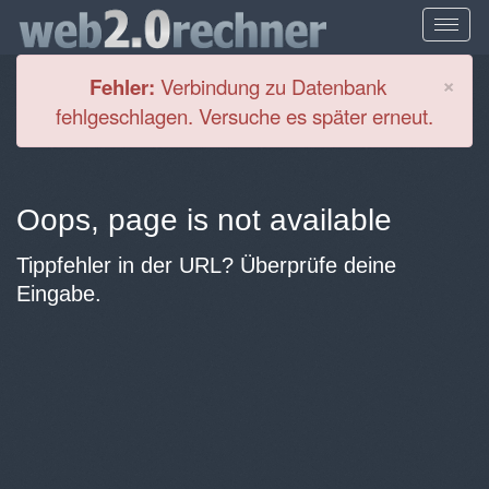
Cl
×
Fehler:
Verbindung zu Datenbank
fehlgeschlagen. Versuche es später erneut.
Oops, page is not available
Tippfehler in der URL? Überprüfe deine
Eingabe.