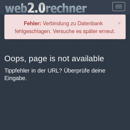
Cl
×
Fehler:
Verbindung zu Datenbank
fehlgeschlagen. Versuche es später erneut.
Oops, page is not available
Tippfehler in der URL? Überprüfe deine
Eingabe.