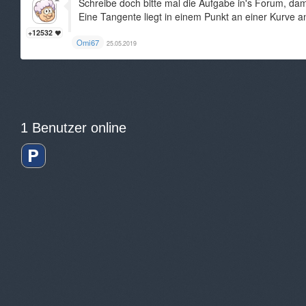
Schreibe doch bitte mal die Aufgabe in's Forum, dami
Eine Tangente liegt in einem Punkt an einer Kurve a
+12532
Omi67
25.05.2019
1 Benutzer online