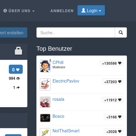
Login
ÜBER UNS
ANMELDEN
rt erstellen
Top Benutzer
CPhill
+130586
Moderator
0
994
ElectricPavlov
+37203
1
rosala
+11912
Bosco
+3166
NotThatSmart
+2028