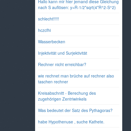
Hallo kann mir hier jemand diese Gleichung
nach S auflösen: y=R-1/2*sqrt(4*R^2-S^2)
schlecht!!!!!
hczcfhi
Wasserbecken
Injektivität und Surjektivität
Rechner nicht erreichbar?
wie rechnet man brüche auf rechner also
taschen rechner
Kreisabschnitt - Berechung des
zugehörigen Zentriwinkels
Was bedeutet der Satz des Pythagoras?
habe Hypothenuse , suche Kathete.