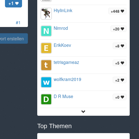
+1
HiylinLink
+448
#1
Nimrod
+20
rt erstellen
ErikKoev
+8
tetrisgameaz
+5
wolfkram2019
+2
D R Muse
+0
Top Themen