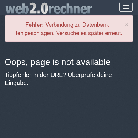
Cl
×
Fehler:
Verbindung zu Datenbank
fehlgeschlagen. Versuche es später erneut.
Oops, page is not available
Tippfehler in der URL? Überprüfe deine
Eingabe.