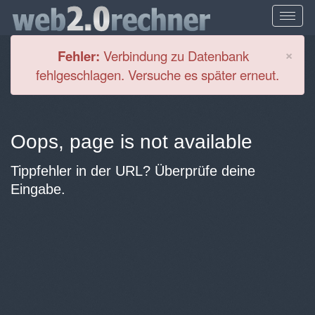
Cl
×
Fehler:
Verbindung zu Datenbank
fehlgeschlagen. Versuche es später erneut.
Oops, page is not available
Tippfehler in der URL? Überprüfe deine
Eingabe.