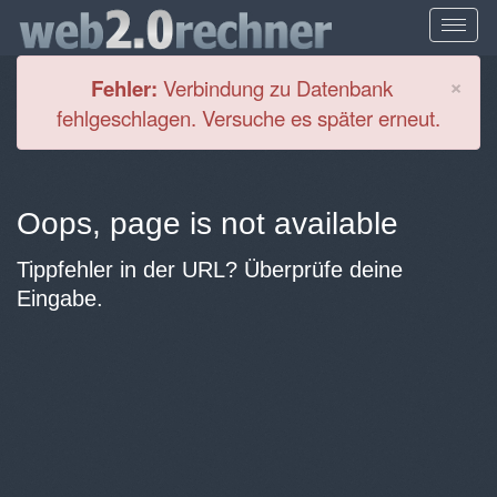
Cl
×
Fehler:
Verbindung zu Datenbank
fehlgeschlagen. Versuche es später erneut.
Oops, page is not available
Tippfehler in der URL? Überprüfe deine
Eingabe.