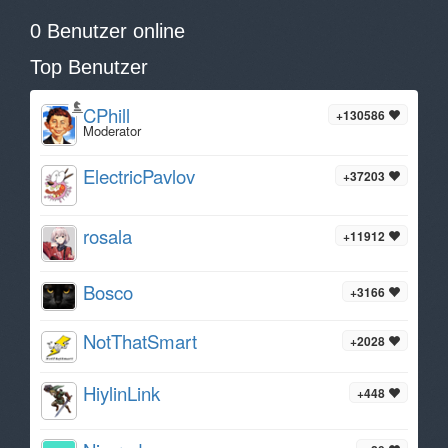
0 Benutzer online
Top Benutzer
CPhill
+130586
Moderator
ElectricPavlov
+37203
rosala
+11912
Bosco
+3166
NotThatSmart
+2028
HiylinLink
+448