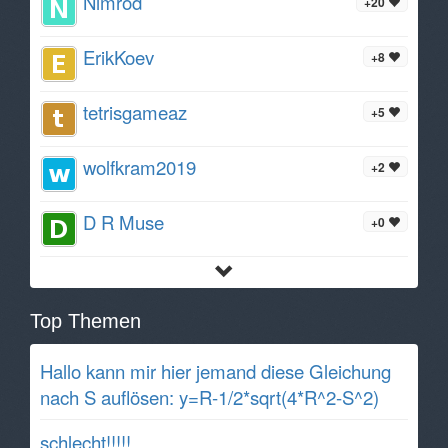
Nimrod
+20
ErikKoev
+8
tetrisgameaz
+5
wolfkram2019
+2
D R Muse
+0
Top Themen
Hallo kann mir hier jemand diese Gleichung
nach S auflösen: y=R-1/2*sqrt(4*R^2-S^2)
schlecht!!!!!