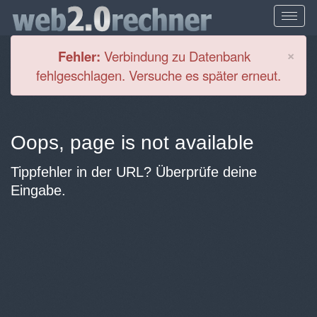
Cl
×
Fehler:
Verbindung zu Datenbank
fehlgeschlagen. Versuche es später erneut.
Oops, page is not available
Tippfehler in der URL? Überprüfe deine
Eingabe.